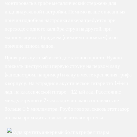
монтировать в грифе металлический стержень для
индивидуальной настройки. Помимо выше описанных
причин подобная настройка анкера требуется при
переходе с одного калибра струн на другой, при
манипуляциях с бриджем (нижним порожком) и по
причине износа ладов.
Проверить нужный изгиб достаточно просто. Нужно
прижать шестую или первую струну на первом ладу
(каподастром, например) и ладу в месте крепления грифа
к корпусу. На эстрадной акустической гитаре это 14-ый
лад, на классической гитаре – 12-ый лад. Расстояние
между струной и 7-ым ладом должно составлять не
больше 0.5 миллиметра. Грубо говоря, сквозь этот зазор
должна проходить только визитная карточка.