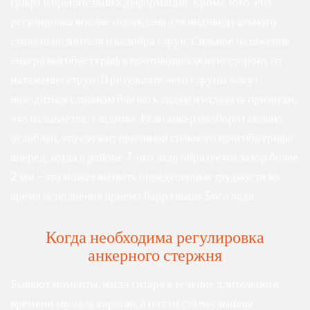
грифа и препятствий к деформации. Кроме того, его
регулировка вполне оправдана для индивидуального
стиля исполнителя и калибра струн. Сильное натяжение
анкера выгибает гриф в противоположную сторону от
натяжения струн. В результате чего струны могут
находиться слишком близко к ладам и издавать призвуки,
что называется, «ладить». Если анкер наоборот сильно
ослаблен, это служит причиной сильного прогиба грифа
вперед, когда в районе 7-ого лада образуется зазор более
2 мм – это может вызвать определенные трудности во
время исполнения приема баррэ выше 5ого лада.
Когда необходима регулировка
анкерного стержня
Бывают моменты, когда гитара в течение длительного
времени звучала хорошо, а потом стали слышны