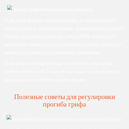
Если зазор больше полмиллиметра, то анкерный болт
нужно затянуть шестигранником, вращая его по часовой
стрелке за один раз не более, чем на 90%. После чего
желательно выждать сутки, поскольку разное дерево по-
разному отзывается на изменение натяжения.
Если же расстояние меньше указанного, или струна
вообще лежит на 6-7 ладу, тогда анкер нужно ослабить,
повернув болт против часовой стрелки.
Полезные советы для регулировки
прогиба грифа