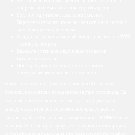
Желательно вставлять шестигранник до упора в
прорезь, иначе можно легко сорвать грани.
Болт этот крутится с заметным усилием.
Переусердствовать тоже не следует, а все делать с
контролируемым усилием.
За один раз делать плавный поворот не больше 90%
- четверть оборота.
Выждать сутки для следующей проверки
требуемого зазора.
После регулировки придется настроить
инструмент, что вполне естественно.
В акустических инструментах анкерный болт, как
правило, находится с торца грифа внутри голосника. На
подавляющем большинстве электрогитар доступ к
анкеру находится под декоративной пластинкой на
головке грифа. Винтажные электрогитары Fender имеют
анкерный болт в торце грифа, где он крепится к корпусу.
Для настройки нужно снять струны и открутить гриф от