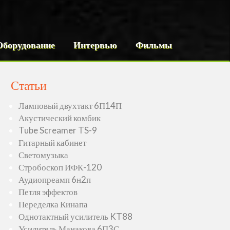
Оборудование
Интервью
Фильмы
Статьи
Ламповый двухтакт 6П14П
Акустический комбик
Tube Screamer TS-9
Гитарный кабинет
Светомузыка
Стробоскоп ИФК-120
Аудиопреамп 6н2п
Петля эффектов
Переделка Кинапа
Однотактный усилитель KT88
Усилитель Манакова 6П3С