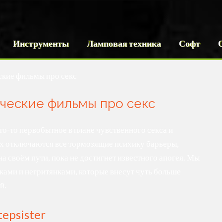
Инструменты
Ламповая техника
Софт
ские фильмы про секс
ческие фильмы про секс
-то первобытное в плане чувственного секса и
х отключаются все тормозящие психику барьеры,
а своём пути, пока не достигнет известного апогея. Мы
тками и негритянками, которые внесут чуть больше
й.
tepsister