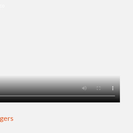
oco
gers