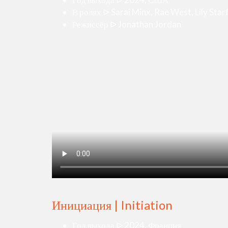
В ролях ᐅ Sarai Minx, Rae West, Lily Sta
Режиссёр ᐅ Jonathan Jordan
Инициация | Initiation
Год выхода ᐅ 2024, Франция