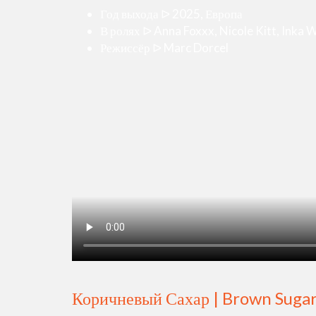
Год выхода ᐅ 2025, Европа
В ролях ᐅ Anna Foxxx, Nicole Kitt, Inka W
Режиссёр ᐅ Marc Dorcel
Коричневый Сахар | Brown Suga