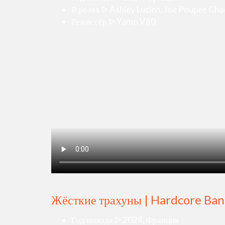
В ролях ᐅ Ashley Lucien, Joe Poupee Ch
Режиссёр ᐅ Yamo V80
Жёсткие трахуны | Hardcore Ban
Год выхода ᐅ 2024, Франция