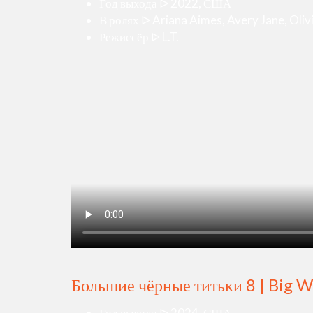
Год выхода ᐅ 2022, США
В ролях ᐅ Ariana Aimes, Avery Jane, Olivi
Режиссёр ᐅ L.T.
Большие чёрные титьки 8 | Big We
Год выхода ᐅ 2024, США