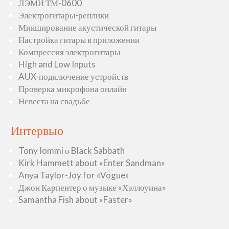
ЛЭМИ ТМ-0600
Электрогитары-реплики
Микширование акустической гитары
Настройка гитары в приложении
Компрессия электрогитары
High and Low Inputs
AUX-подключение устройств
Проверка микрофона онлайн
Невеста на свадьбе
Интервью
Tony Iommi о Black Sabbath
Kirk Hammett about «Enter Sandman»
Anya Taylor-Joy for «Vogue»
Джон Карпентер о музыке «Хэллоуина»
Samantha Fish about «Faster»