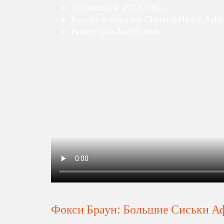
Год выхода ᐅ 2017, США
В ролях ᐅ Anya Ivy, Channell Heart, Ashl
Режиссёр ᐅ Axel Brown
Фокси Браун: Большие Сиськи 