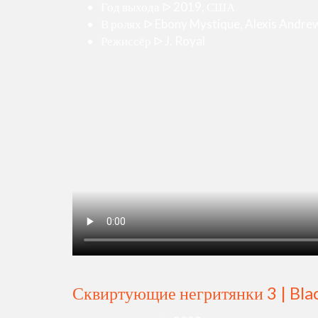
Год выхода ᐅ 2019, США
В ролях ᐅ Ebony Mystique, Alexis Andrew
Режиссёр ᐅ J. Royal
Сквиртующие негритянки 3 | Black