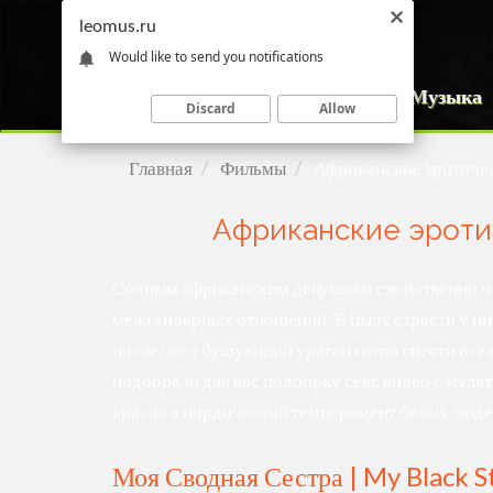
leomus.ru
Would like to send you notifications
Музыка
Discard
Allow
Главная
Фильмы
Африканские эротиче
Африканские эроти
Сочным африканским девушкам свойственно что
межгендерных отношений. В пылу страсти у ни
после чего бушующий ураган готов снести всё н
подобрали для вас подборку секс видео с мула
красок в нордический темперамент белых люде
Моя Сводная Сестра | My Black S