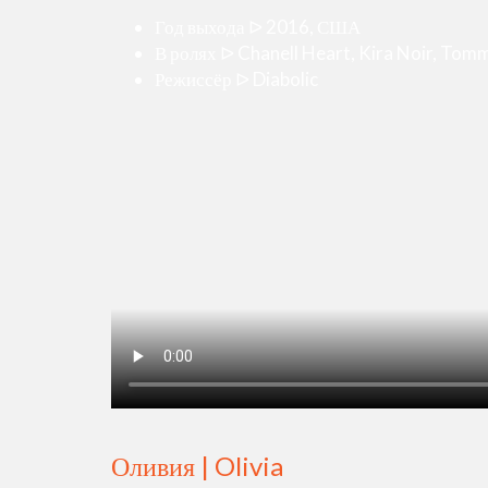
Год выхода ᐅ 2016, США
В ролях ᐅ Chanell Heart, Kira Noir, Tomm
Режиссёр ᐅ Diabolic
Оливия | Olivia