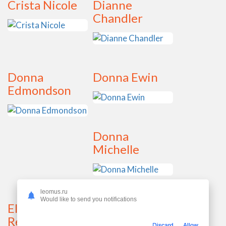
Crista Nicole
Dianne
Chandler
Donna
Donna Ewin
Edmondson
Donna
Michelle
leomus.ru
Would like to send you notifications
Elaine
Fawna
Reynolds
MacLaren
Discard
Allow